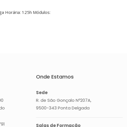
ga Horária: 125h Módulos:
Onde Estamos
Sede
00
R. de São Gonçalo Nº207A,
ado
9500-343 Ponta Delgada
791
Salas de Formação