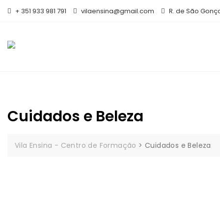
Skip
+ 351 933 981 791
vilaensina@gmail.com
R. de São Gonça
to
content
Cuidados e Beleza
Vila Ensina - Centro de Formação
>
Cuidados e Beleza